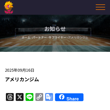
お知らせ
ホーム
パートナー
サプライヤー
アメリカンジム
2025年09月16日
アメリカンジム
Threads
X
Line
Copy
Google
Share
Link
Translate