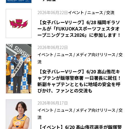
2026年06月22日
イベント
/
ニュース
/
交流
【女子バレーVリーグ】6/28 福岡ギラソ
ールが「FUKUOKAスポーツフェスタオ
ープニングフェス2026」に参加します！
2026年06月22日
イベント
/
ニュース
/
メディア向けリリース
/
交
流
【女子バレーVリーグ】6/20 髙山侑花キ
ャプテンが飯塚警察署 一日署長に就任！
新副キャプテンとともに地域の安全を呼
びかけ、ファンとの交流も
2026年06月17日
イベント
/
ニュース
/
メディア向けリリース
/
交
流
【イベント】6/20 髙山侑花選手が飯塚警