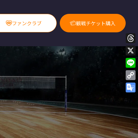
ファンクラブ
観戦チケット購入
Thre
X
Line
Copy
Link
Goog
Trans