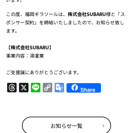
この度、福岡ギラソールは、
株式会社SUBARU
様と「ス
ポンサー契約」を締結いたしましたので、お知らせ致し
ます。
【
株式会社SUBARU
】
事業内容：湯灌業
ご支援誠にありがとうございます。
Threads
X
Line
Copy
Google
Share
Link
Translate
お知らせ一覧