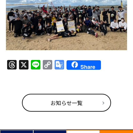
Threads
X
Line
Copy
Google
Share
Link
Translate
お知らせ一覧