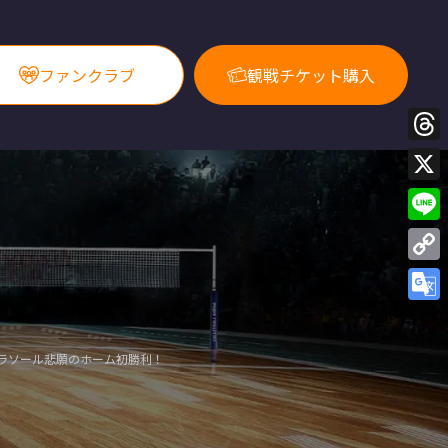
ファンクラブ
観戦チケット購入
Thre
X
Line
Copy
Link
Goog
Trans
ラソール悲願のホーム初勝利！