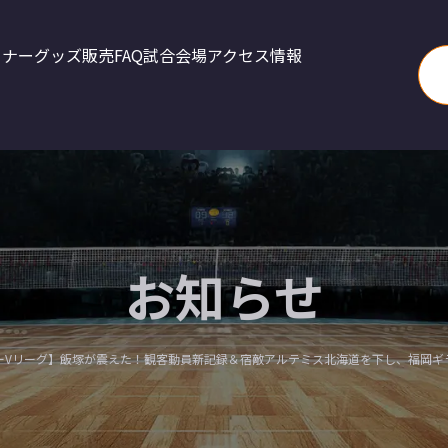
トナー
グッズ販売
FAQ
試合会場アクセス情報
お知らせ
ーVリーグ】飯塚が震えた！観客動員新記録＆宿敵アルテミス北海道を下し、福岡ギ