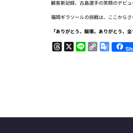
観客新記録、古島選手の笑顔のデビュ
福岡ギラソールの挑戦は、ここからさ
「ありがとう、飯塚。ありがとう、全
Threads
X
Line
Copy
Goog
Sh
Link
Trans