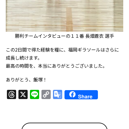
勝利チームインタビューの１１番 長畑蒼衣 選手
この2日間で得た経験を糧に、福岡ギラソールはさらに
成長し続けます。
最高の時間を、本当にありがとうございました。
ありがとう、飯塚！
Threads
X
Line
Copy
Google
Share
Link
Translate