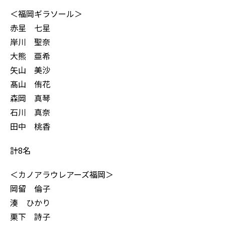
＜福岡ギラソール＞
赤星 七星
岸川 聖奈
大熊 亜希
矢山 美沙
髙山 侑花
森岡 真琴
石川 真奈
田中 桃香
計8名
＜カノアラウレアーズ福岡＞
岡留 倫子
湊 ひかり
栗下 詩子