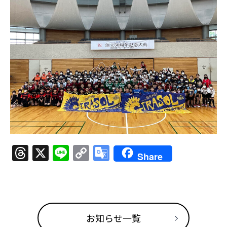
Threads
X
Line
Copy
Google
Share
Link
Translate
お知らせ一覧