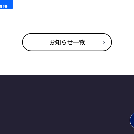
le
are
late
お知らせ一覧