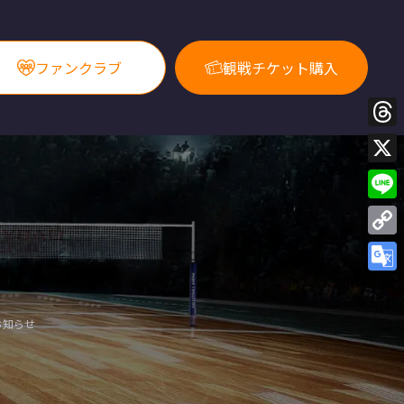
ファンクラブ
観戦チケット購入
Thre
X
Line
Copy
Link
Goog
Trans
お知らせ